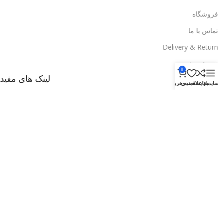
فروشگاه
تماس با ما
Delivery & Return
فروش ویژه
0
لینک های مفید
ایدبار
مقایسه
علاقمندی
سبد خرید
وبلاگ
راههای ارتباطی با ما
تخفیف ها
فروشگاه
Delivery & Return
.
Based on
WoodMart
theme
2025
WooCommerce Themes