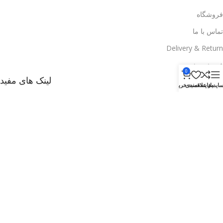
فروشگاه
تماس با ما
Delivery & Return
فروش ویژه
0
لینک های مفید
ایدبار
مقایسه
علاقمندی
سبد خرید
وبلاگ
راههای ارتباطی با ما
تخفیف ها
فروشگاه
Delivery & Return
.
Based on
WoodMart
theme
2025
WooCommerce Themes