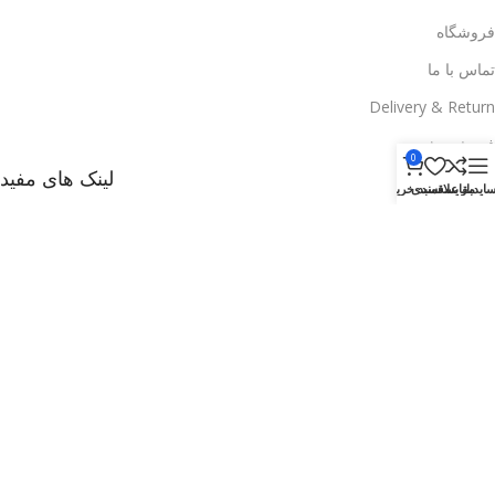
فروشگاه
تماس با ما
Delivery & Return
فروش ویژه
0
لینک های مفید
ایدبار
مقایسه
علاقمندی
سبد خرید
وبلاگ
راههای ارتباطی با ما
تخفیف ها
فروشگاه
Delivery & Return
.
Based on
WoodMart
theme
2025
WooCommerce Themes