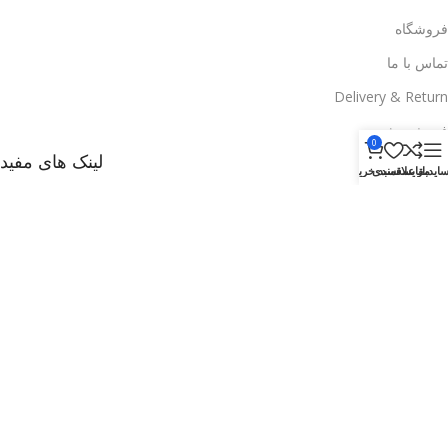
فروشگاه
تماس با ما
Delivery & Return
فروش ویژه
0
لینک های مفید
ایدبار
مقایسه
علاقمندی
سبد خرید
وبلاگ
راههای ارتباطی با ما
تخفیف ها
فروشگاه
Delivery & Return
.
Based on
WoodMart
theme
2025
WooCommerce Themes