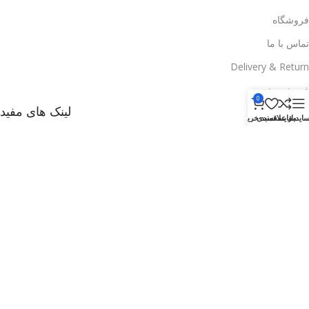
فروشگاه
تماس با ما
Delivery & Return
فروش ویژه
0
لینک های مفید
ایدبار
مقایسه
علاقمندی
سبد خرید
وبلاگ
راههای ارتباطی با ما
تخفیف ها
فروشگاه
Delivery & Return
.
Based on
WoodMart
theme
2025
WooCommerce Themes