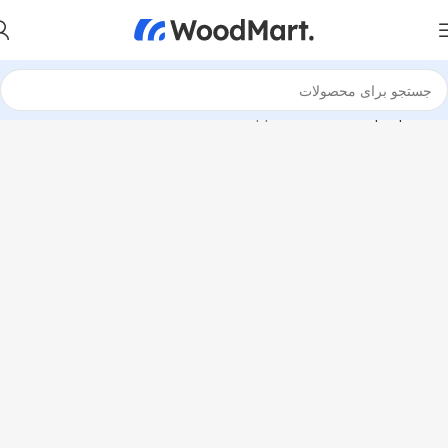
خانه
Laptops
Apple MacBook