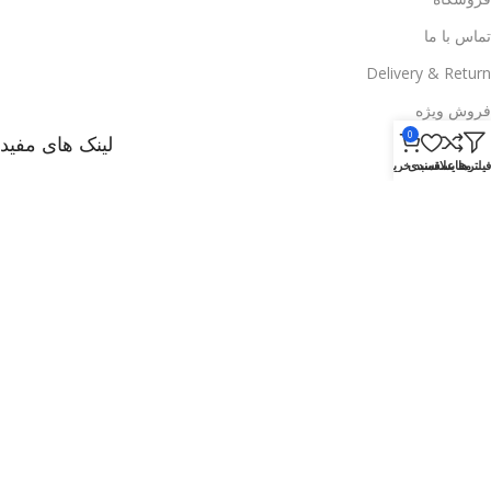
تماس با ما
Delivery & Return
فروش ویژه
0
لینک های مفید
فیلترها
مقایسه
علاقمندی
سبد خرید
وبلاگ
راههای ارتباطی با ما
تخفیف ها
فروشگاه
Delivery & Return
.
Based on
WoodMart
theme
2025
WooCommerce Themes